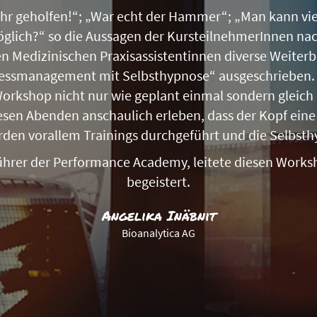
sehr geholfen!“; „War echt der Hammer“; „Man kann v
glich?“ so die Aussagen der KursteilnehmerInnen na
den Medizinischen Praxisassistentinnen diverse Weiter
essmanagement mit Selbsthypnose“ ausgeschrieben. A
orkshop nicht nur wie geplant einmal sondern gleich 
sen Abenden anschaulich erleben, dass der Kopf eine 
den vorallem Trainings durchgeführt und die Selbsth
ührer der Performance Academy, leitete diesen Works
begeistert.
Angelika Inäbnit
Bioanalytica AG