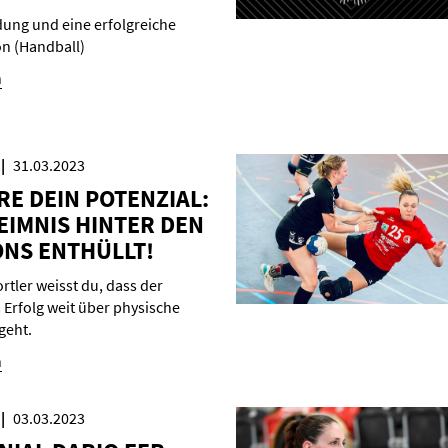
dung und eine erfolgreiche
n (Handball)
n
31.03.2023
­RE DEIN PO­TEN­ZI­AL:
EIM­NIS HIN­TER DEN
ONS ENT­HÜLLT!
rtler weisst du, dass der
 Erfolg weit über physische
geht.
n
03.03.2023