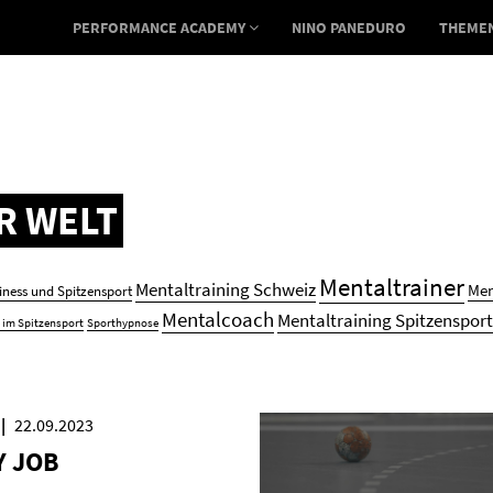
PERFORMANCE ACADEMY
NINO PANEDURO
THEME
ER WELT
Mentaltrainer
Mentaltraining Schweiz
Men
iness und Spitzensport
Mentalcoach
Mentaltraining Spitzensport
 im Spitzensport
Sporthypnose
22.09.2023
Y JOB