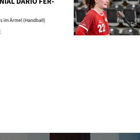
­NI­AL DARIO FER­
ss im Ärmel (Handball)
n