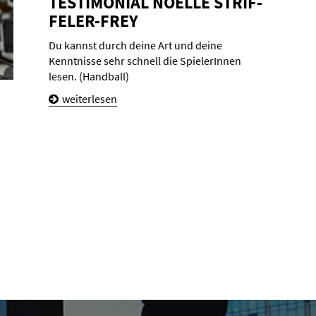
TES­TI­MO­NI­AL NOËL­LE STRIF­
FEL­ER-FREY
Du kannst durch deine Art und deine
Kenntnisse sehr schnell die SpielerInnen
lesen. (Handball)
weiterlesen