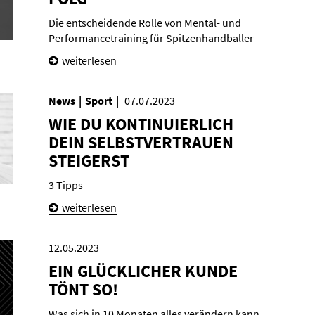
Die entscheidende Rolle von Mental- und
Performancetraining für Spitzenhandballer
weiterlesen
News
Sport
07.07.2023
WIE DU KON­TI­NU­IER­LICH
DEIN SELBST­VER­TRAU­EN
STEI­GERST
3 Tipps
weiterlesen
12.05.2023
EIN GLÜCK­LI­CHER KUNDE
TÖNT SO!
Was sich in 10 Monaten alles verändern kann