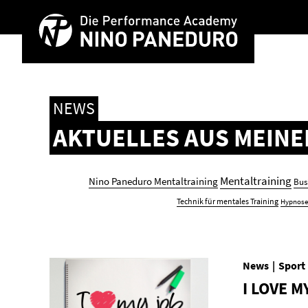
NEWS
AK­TU­EL­LES AUS MEI­N
Mentaltraining
Nino Paneduro Mentaltraining
Bus
Technik für mentales Training
Hypnose
News
Sport
I LOVE M