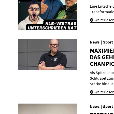
Eine Entschei
Transformatio
weiterlese
News
Sport
MA­XI­MIE
DAS GE­H
CHAM­PI­
Als Spitzenspo
Schlüssel zum
Stärke hinaus
weiterlese
News
Sport