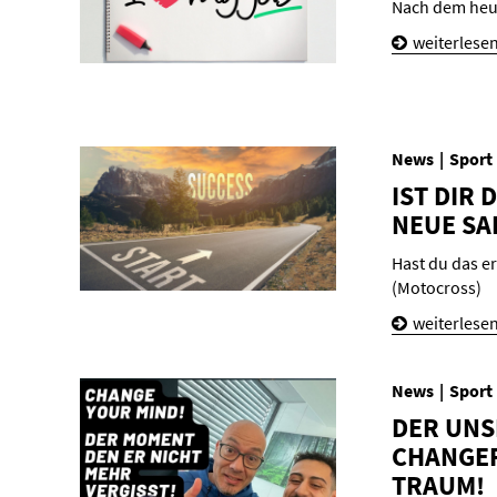
Nach dem heu
weiterlese
News
Sport
IST DIR 
NEUE SAI
Hast du das er
(Motocross)
weiterlese
News
Sport
DER UN­S
CHAN­GER
TRAUM!