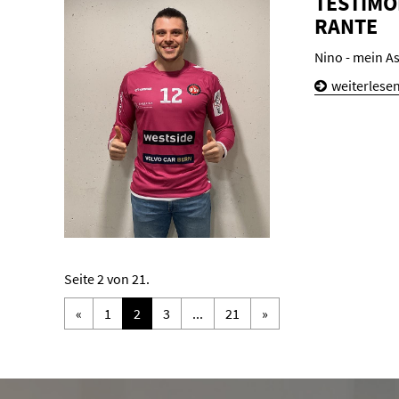
TES­TI­MO
RAN­TE
Nino - mein A
weiterlese
Seite 2 von 21.
«
1
2
3
...
21
»