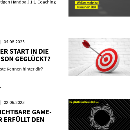
tigen Handball-1:1-Coaching
n
04.08.2023
DER START IN DIE
­SON GE­GLÜCKT?
ste Rennen hinter dir?
n
02.06.2023
ICHT­BA­RE GAME­
 ER­FÜLLT DEN