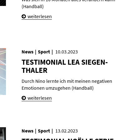
(Handball)
weiterlesen
News
Sport
10.03.2023
TES­TI­MO­NI­AL LEA SIE­GEN­
THA­LER
Durch Nino lernte ich mit meinen negativen
Emotionen umzugehen (Handball)
weiterlesen
News
Sport
13.02.2023