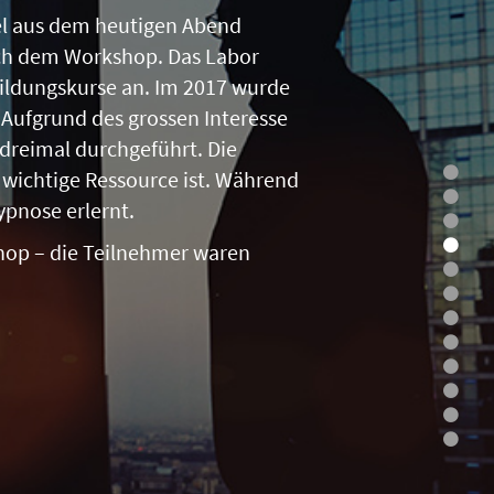
iel aus dem heutigen Abend
ch dem Workshop. Das Labor
bildungskurse an. Im 2017 wurde
ufgrund des grossen Interesse
dreimal durchgeführt. Die
wichtige Ressource ist. Während
ypnose erlernt.
hop – die Teilnehmer waren