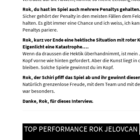
Rok, du hast im Spiel auch mehrere Penaltys gehalten. 
Sicher gehört der Penalty in den meisten Fällen dem Fel
halten. Es gibt immer eine Chance und ich weiss, ich k
Penaltys pariere.
Rok, kurz vor Ende eine hektische Situation mit roter 
Eigenlicht eine Katastrophe….
Wenn da draussen die Hektik überhandnimmt, ist mein Job
Kopf vorne wie hinten gefordert. Aber die Kunst liegt i
bleiben. Solche Spiele gewinnst du im Kopf.
Rok, der Schiri pfiff das Spiel ab und ihr gewinnt die
Natürlich grenzenlose Freude, mit dem Team und mit den 
war besonders.
Danke, Rok, für dieses Interview.
TOP PER­FOR­MANCE ROK JE­LOVCAN