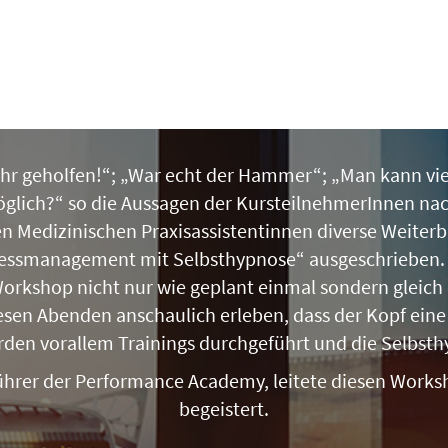
sehr geholfen!“; „War echt der Hammer“; „Man kann v
glich?“ so die Aussagen der KursteilnehmerInnen na
den Medizinischen Praxisassistentinnen diverse Weiter
essmanagement mit Selbsthypnose“ ausgeschrieben. A
orkshop nicht nur wie geplant einmal sondern gleich 
sen Abenden anschaulich erleben, dass der Kopf eine 
den vorallem Trainings durchgeführt und die Selbsth
ührer der Performance Academy, leitete diesen Works
begeistert.