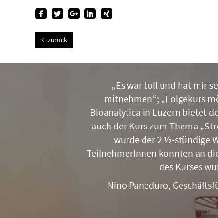
zurück
„Es war toll und hat mir 
mitnehmen“; „Folgekurs mö
Bioanalytica in Luzern bietet 
auch der Kurs zum Thema „Str
wurde der 2 ½-stündige W
TeilnehmerInnen konnten an die
des Kurses wur
Nino Paneduro, Geschäftsf