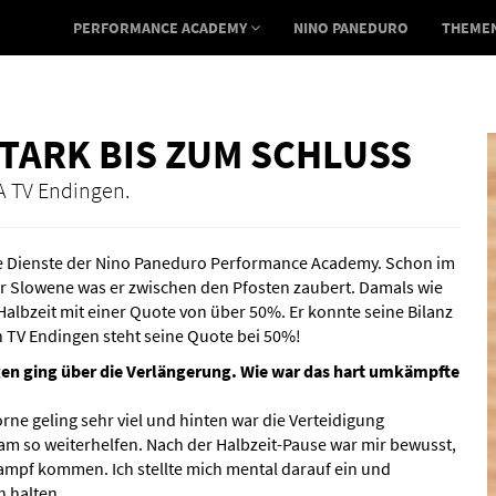
PERFORMANCE ACADEMY
NINO PANEDURO
THEME
STARK BIS ZUM SCHLUSS
A TV Endingen.
 die Dienste der Nino Paneduro Performance Academy. Schon im
der Slowene was er zwischen den Pfosten zaubert. Damals wie
. Halbzeit mit einer Quote von über 50%. Er konnte seine Bilanz
 TV Endingen steht seine Quote bei 50%!
gen ging über die Verlängerung. Wie war das hart umkämpfte
rne geling sehr viel und hinten war die Verteidigung
m so weiterhelfen. Nach der Halbzeit-Pause war mir bewusst,
Dampf kommen. Ich stellte mich mental darauf ein und
h halten.