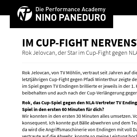
IM CUP-FIGHT NER­VEN­
Rok Jelovcan, der Star im Cup-Fight gegen NL
Rok Jelovcan, von TV Möhlin, vertraut seit Jahren auf
letztjährigen Cup-Fight gegen Pfadi Winterthur zeigte 
im Spiel gegen TV Endingen brillierte er jeweils in der 1
beibehalten und auch nach der Cup-Verlängerung gegen
Rok, das Cup-Spiel gegen den NLA-Vertreter TV Endin
Spiel in den ersten 60 Minuten für dich?
Wir konnten in den ersten 30 Minuten alles umsetzen. Vo
konsequent. Ich konnte gut Bälle abwehren und dem Tea
da wird die Angriffsmaschinerie von Endingen mit voll 
vertraute auf die Abwehr, konnte so meine Leistung hoc